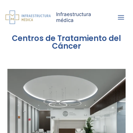
Ir
al
Infraestructura
contenido
médica
Centros de Tratamiento del
Cáncer
Centro
oncológico
internacional:
la
renovación
como
clave
del