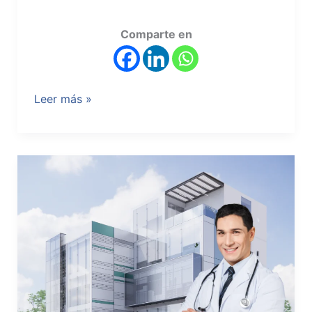
Comparte en
Leer más »
Clínica
Alta
Plus:
excelencia
en
hospitales
privados