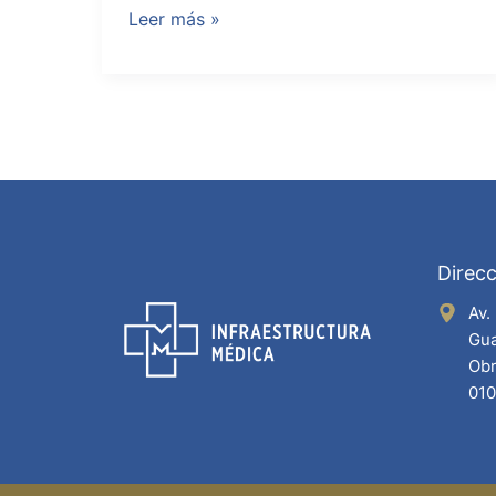
Leer más »
Direcc
Av.
Gua
Obr
01