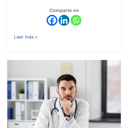
Comparte en
Leer más »
Construcción
Médica:
Conoce
las
normas,
permisos
y
dependencias