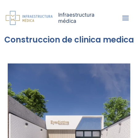
Ir
al
Infraestructura
contenido
médica
Construccion de clinica medica
Eyedictive:
comodidad,
lujo
y
eficiencia
médica
en
Monterrey