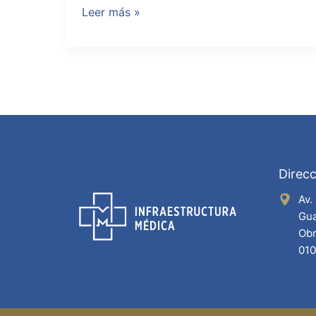
Leer más »
Direcc
Av.
Gua
Obr
01