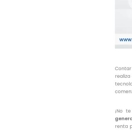
Contar
realiza
tecnolo
comenz
¡No t
genera
renta p