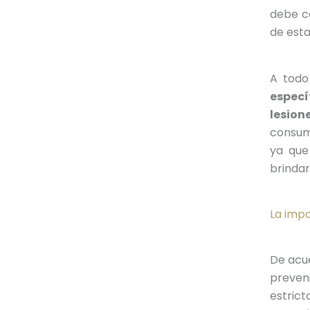
debe co
de est
A todo
especí
lesion
consumi
ya que
brindar
La impo
De acue
preven
estric