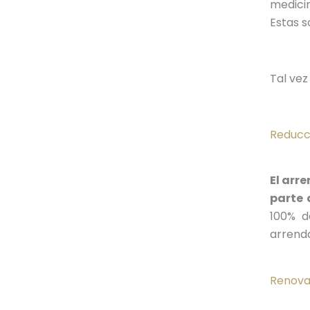
medicin
Estas s
Tal vez
Reducci
El arr
parte 
100% d
arrenda
Renova