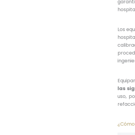
garanti
hospita
Los equ
hospita
calibr
proced
ingeni
Equipar
las si
uso, p
refacci
¿Cómo o