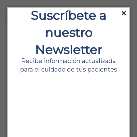
Ir
Suscríbete a
al
Infraestructura
contenido
médica
nuestro
Equipo médico: claves para
Newsletter
una compra inteligente
Recibe información actualizada
para el cuidado de tus pacientes