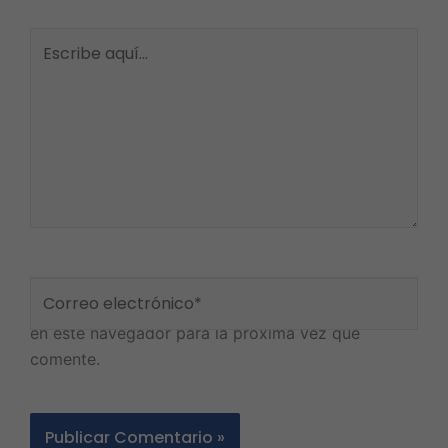
Escribe
aquí...
Nombre*
Correo
Guarda mi nombre, correo electrónico y web
electrónico*
en este navegador para la próxima vez que
comente.