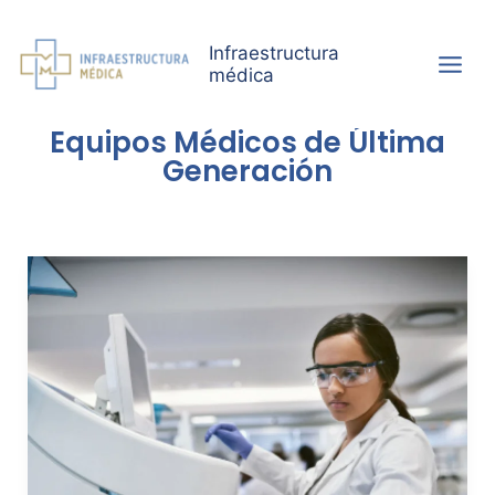
Ir
al
Infraestructura
contenido
médica
Equipos Médicos de Última
Generación
Equipo
médico:
claves
para
una
compra
inteligente