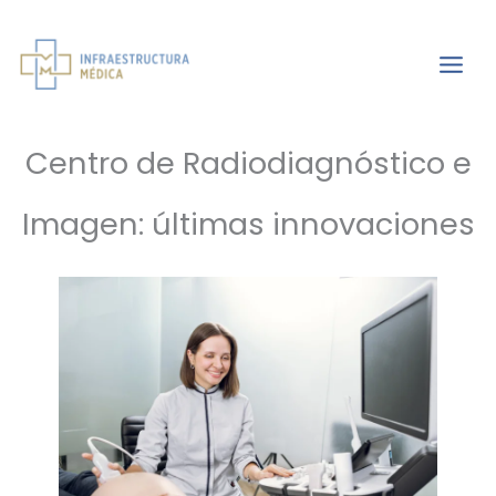
Ir
al
Infraestructura
contenido
médica
Centro de Radiodiagnóstico e
Imagen: últimas innovaciones