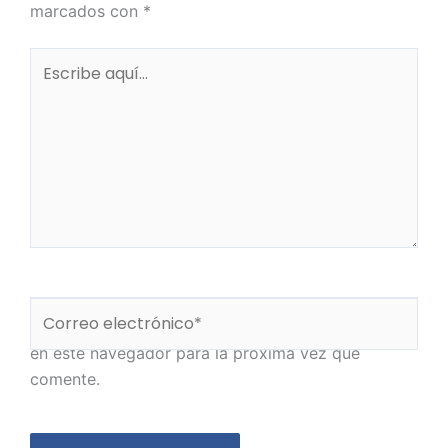
marcados con
*
Escribe
aquí...
Nombre*
Correo
Guarda mi nombre, correo electrónico y web
electrónico*
en este navegador para la próxima vez que
comente.