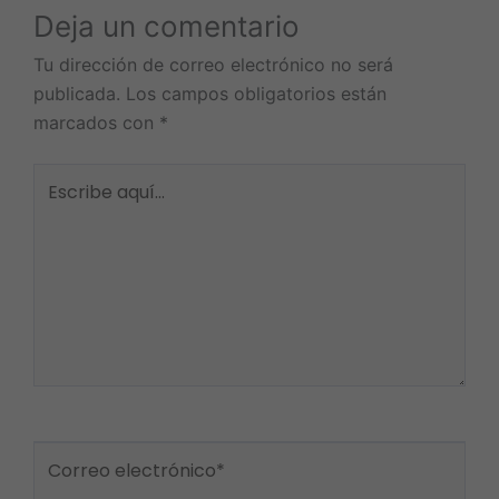
Deja un comentario
Tu dirección de correo electrónico no será
publicada.
Los campos obligatorios están
marcados con
*
Escribe
aquí...
Nombre*
Correo
Guarda mi nombre, correo electrónico y web
electrónico*