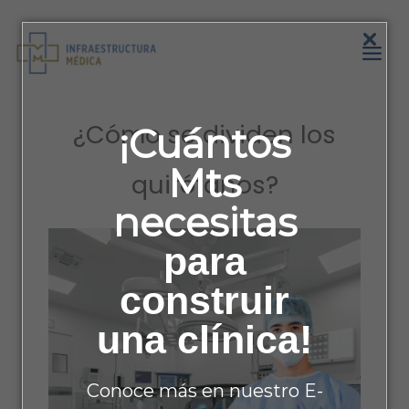
Ir
al
Infraestructura
contenido
médica
¿Cómo se dividen los
¡Cuántos
Mts
quirófanos?
necesitas
para
construir
una clínica!
Conoce más en nuestro E-